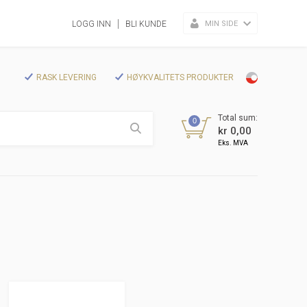
MIN SIDE
LOGG INN
BLI KUNDE
RASK LEVERING
HØYKVALITETS PRODUKTER
Total sum:
0
kr 0,00
Eks. MVA