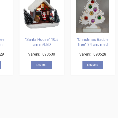
ree
"Santa House" 10,5
"Christmas Bauble
cm
cm m/LED
Tree" 34 cm, med
LED
29
Varenr.
090530
Varenr.
090528
LES MER
LES MER