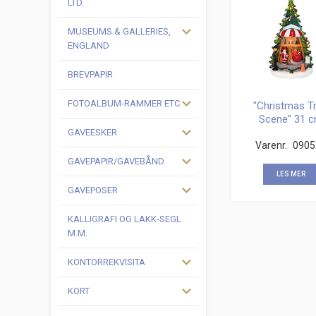
LTD.
MUSEUMS & GALLERIES,
ENGLAND
BREVPAPIR
FOTOALBUM-RAMMER ETC
"Christmas T
Scene" 31 
m/LED
GAVEESKER
Varenr.
0905
GAVEPAPIR/GAVEBÅND
LES MER
GAVEPOSER
KALLIGRAFI OG LAKK-SEGL
M.M.
KONTORREKVISITA
KORT