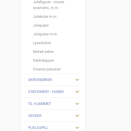
Julefigurer - nisser,
snømenn, m.m.
Julekuler m.m.
Julepapir
Juleputer m.m.
Lysestaker
Metall-esker
Pakkelapper
Diverse julevarer
SKRIVEBØKER
STATIONERY - HOBBY
TIL HJEMMET
VESKER
PUSLESPILL