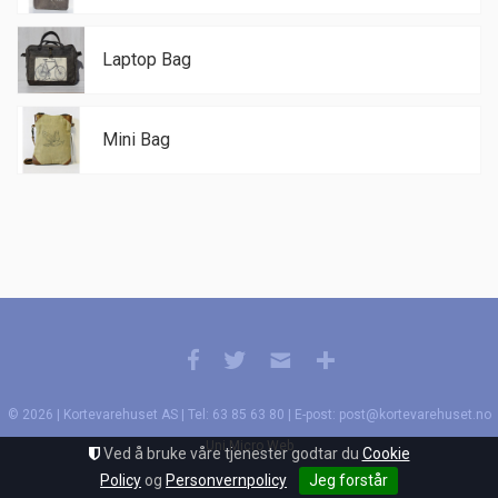
Laptop Bag
Mini Bag
© 2026 | Kortevarehuset AS | Tel: 63 85 63 80 | E-post: post@kortevarehuset.no
Uni Micro Web
Ved å bruke våre tjenester godtar du
Cookie
Policy
og
Personvernpolicy
Jeg forstår