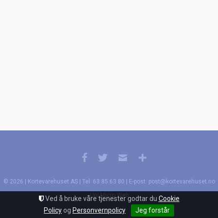
© 2026 | Kortevarehuset AS | Tel: 63 85 63 80 | E-post: post@kortevarehuset.no
Uni Micro Web
Ved å bruke våre tjenester godtar du
Cookie
Policy
og
Personvernpolicy
Jeg forstår