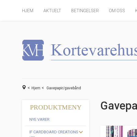
HJEM
AKTUELT
BETINGELSER
OM OSS
<
<
Hjem
Gavepapir/gavebånd
Gavepa
PRODUKTMENY
NYE VARER
IF CARDBOARD CREATIONS