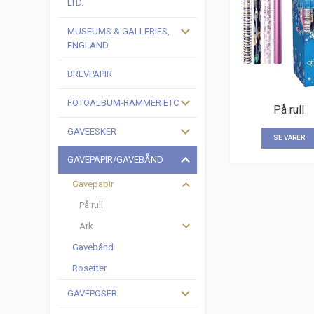
LTD.
MUSEUMS & GALLERIES,
ENGLAND
BREVPAPIR
FOTOALBUM-RAMMER ETC
På rull
GAVEESKER
SE VARER
GAVEPAPIR/GAVEBÅND
Gavepapir
På rull
Ark
Gavebånd
Rosetter
GAVEPOSER