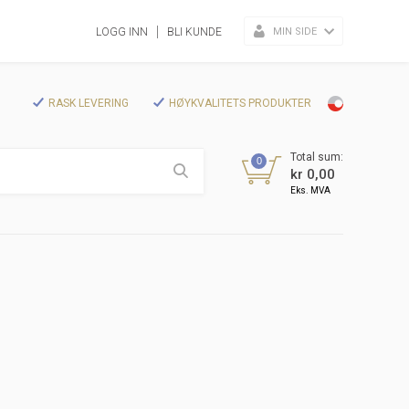
MIN SIDE
LOGG INN
BLI KUNDE
RASK LEVERING
HØYKVALITETS PRODUKTER
Total sum:
0
kr 0,00
Eks. MVA