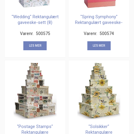
"Wedding" Rektangulært
"Spring Symphony"
gaveeske-sett (8)
Rektangulært gaveeske-
sett (8)
Varenr.
500575
Varenr.
500574
LES MER
LES MER
"Postage Stamps"
"Solsikker"
Rektangulære
Rektangulære