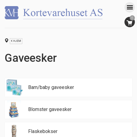
0
HJEM
Gaveesker
Barn/baby gaveesker
Blomster gaveesker
Flaskebokser