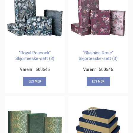
"Royal Peacock"
"Blushing Rose"
Skjorteeske-sett (3)
Skjorteeske-sett (3)
Varenr.
500545
Varenr.
500546
LES MER
LES MER