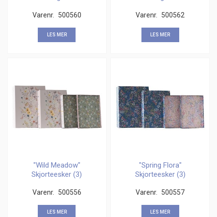
gaveesker (8)
gaveesker (8)
Varenr.
500560
Varenr.
500562
LES MER
LES MER
"Wild Meadow"
"Spring Flora"
Skjorteesker (3)
Skjorteesker (3)
Varenr.
500556
Varenr.
500557
LES MER
LES MER