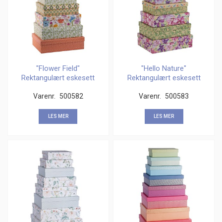
"Flower Field"
"Hello Nature"
Rektangulært eskesett
Rektangulært eskesett
(8)
(8)
Varenr.
500582
Varenr.
500583
LES MER
LES MER