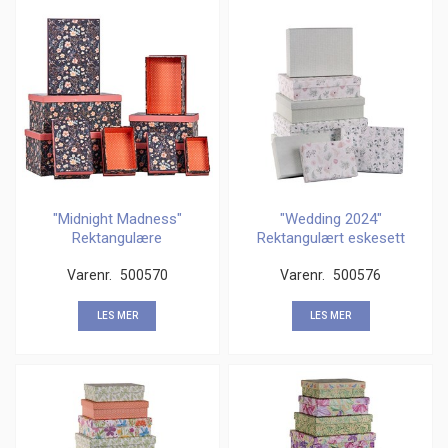
"Midnight Madness"
"Wedding 2024"
Rektangulære
Rektangulært eskesett
gaveesker (10)
(8)
Varenr.
500570
Varenr.
500576
LES MER
LES MER