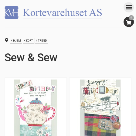
0
HJEM
KORT
TREND
Sew & Sew